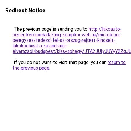
Redirect Notice
The previous page is sending you to
http://lakoauto-
berles.keresomarketing-komplex-web.hu/microblog-
bejegyzes/fedezd-fel-az-orszag-rejtett-kincseit-
lakokocsival-a-kaland-ami-
elvarazsol/budapest/kissvabhegy/JTA2JUIyJUYy
If you do not want to visit that page, you can
return to
the previous page
.