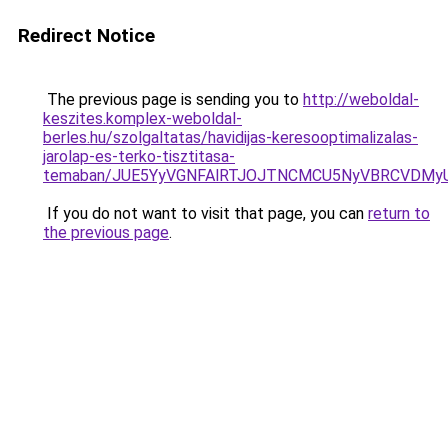
Redirect Notice
The previous page is sending you to
http://weboldal-
keszites.komplex-weboldal-
berles.hu/szolgaltatas/havidijas-keresooptimalizalas-
jarolap-es-terko-tisztitasa-
temaban/JUE5YyVGNFAlRTJOJTNCMCU5NyVBRCVDMy
If you do not want to visit that page, you can
return to
the previous page
.