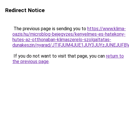
Redirect Notice
The previous page is sending you to
https://www.klima-
oazis.hu/microblog-bejegyzes/kenyelmes-es-hatekony-
hutes-az-otthonaban-klimaszerelo-szolgaltatas-
dunakeszin/nyarad/JTlFJUM4JUE1JUY3JUYzJUNEJU
If you do not want to visit that page, you can
return to
the previous page
.